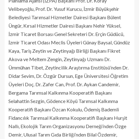
Planlama Ajansı (İZPA) Başkanı Prof. Dr. Koray
Velibeyoğlu, Prof. Dr. Yusuf Kurucu, İzmir Büyükşehir
Belediyesi Tarımsal Hizmetler Dairesi Başkanı Bülent
Üngür, Kırsal Hizmetler Dairesi Başkanı Nehir Yüksel,
İzmir Ticaret Borsası Genel Sekreteri Dr. Erçin Güdücü,
İzmir Ticaret Odası Meclis Üyeleri Günay Baysal, Gündüz
Kaya, Tariş Zeytin ve Zeytinyağı Birliği Başkanı Fikret
Akova ve Meltem Zengin, Zeytinyağı Uzmanı Dr.
Ümmühan Tibet, Zeytincilik Araştırma Enstitüsü’nden Dr.
Didar Sevim, Dr. Özgür Dursun, Ege Üniversitesi Öğretim
Üyeleri Doç. Dr. Zafer Can, Prof. Dr. Aykan Candemir,
Bergama Tarımsal Kalkınma Kooperatifi Başkanı
Selahattin Sezgin, Gödence Köyü Tarımsal Kalkınma
Kooperatifi Başkanı Özcan Kokulu, Ödemiş Bademli
Fidancılık Tarımsal Kalkınma Kooperatifi Başkanı Hurşit
Nallı, Ekolojik Tarım Organizasyonu Derneği’nden Özge
Demir, Ulusal Tarım Gıda Birliği’nden Bilal Özdemir,