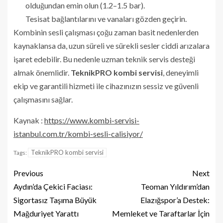
olduğundan emin olun (1.2–1.5 bar).
Tesisat bağlantılarını ve vanaları gözden geçirin.
Kombinin sesli çalışması çoğu zaman basit nedenlerden
kaynaklansa da, uzun süreli ve sürekli sesler ciddi arızalara
işaret edebilir. Bu nedenle uzman teknik servis desteği
almak önemlidir.
TeknikPRO kombi servisi
, deneyimli
ekip ve garantili hizmeti ile cihazınızın sessiz ve güvenli
çalışmasını sağlar.
Kaynak :
https://www.kombi-servisi-
istanbul.com.tr/kombi-sesli-calisiyor/
TeknikPRO kombi servisi
Tags:
Previous
Next
Aydın’da Çekici Faciası:
Teoman Yıldırım’dan
Sigortasız Taşıma Büyük
Elazığspor’a Destek:
Mağduriyet Yarattı
Memleket ve Taraftarlar İçin