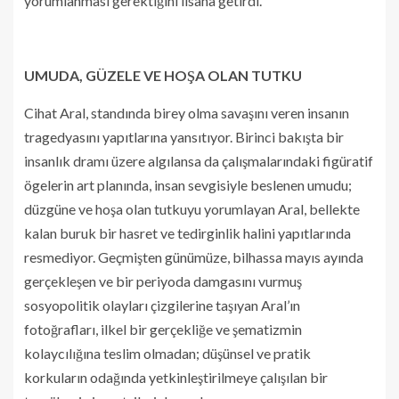
yorumlanması gerektiğini lisana getirdi.
UMUDA, GÜZELE VE HOŞA OLAN TUTKU
Cihat Aral, standında birey olma savaşını veren insanın
tragedyasını yapıtlarına yansıtıyor. Birinci bakışta bir
insanlık dramı üzere algılansa da çalışmalarındaki figüratif
ögelerin art planında, insan sevgisiyle beslenen umudu;
düzgüne ve hoşa olan tutkuyu yorumlayan Aral, bellekte
kalan buruk bir hasret ve tedirginlik halini yapıtlarında
resmediyor. Geçmişten günümüze, bilhassa mayıs ayında
gerçekleşen ve bir periyoda damgasını vurmuş
sosyopolitik olayları çizgilerine taşıyan Aral’ın
fotoğrafları, ilkel bir gerçekliğe ve şematizmin
kolaycılığına teslim olmadan; düşünsel ve pratik
korkuların odağında yetkinleştirilmeye çalışılan bir