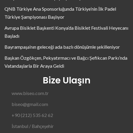
QNB Türkiye Ana Sponsorluğunda Türkiye’nin İlk Padel
Türkiye Şampiyonası Başlıyor
Avrupa Bisiklet Başkenti Konya’da Bisiklet Festivali Heyecanı
Başladı
Bayrampaşa’nın geleceği ada bazlı dönüşümle şekilleniyor
Başkan Özgökçen, Pekyatırmacı ve Bağcı Şefikcan Parkı’nda
Vatandaşlarla Bir Araya Geldi
Bize Ulaşın
www.biseo.com.tr
biseo@gmail.com
+90 (212) 535 62 62
İstanbul / Bahçeşehir