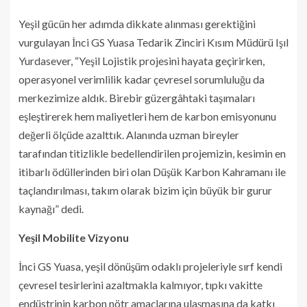
Yeşil gücün her adımda dikkate alınması gerektiğini
vurgulayan İnci GS Yuasa Tedarik Zinciri Kısım Müdürü Işıl
Yurdasever, “Yeşil Lojistik projesini hayata geçirirken,
operasyonel verimlilik kadar çevresel sorumluluğu da
merkezimize aldık. Birebir güzergâhtaki taşımaları
eşleştirerek hem maliyetleri hem de karbon emisyonunu
değerli ölçüde azalttık. Alanında uzman bireyler
tarafından titizlikle bedellendirilen projemizin, kesimin en
itibarlı ödüllerinden biri olan Düşük Karbon Kahramanı ile
taçlandırılması, takım olarak bizim için büyük bir gurur
kaynağı” dedi.
Yeşil Mobilite Vizyonu
İnci GS Yuasa, yeşil dönüşüm odaklı projeleriyle sırf kendi
çevresel tesirlerini azaltmakla kalmıyor, tıpkı vakitte
endüstrinin karbon nötr amaçlarına ulaşmasına da katkı