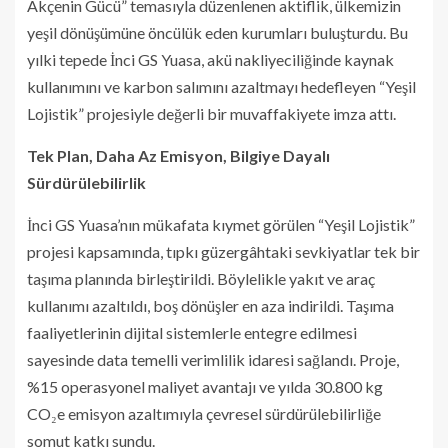
Akçenin Gücü” temasıyla düzenlenen aktiflik, ülkemizin
yeşil dönüşümüne öncülük eden kurumları buluşturdu. Bu
yılki tepede İnci GS Yuasa, akü nakliyeciliğinde kaynak
kullanımını ve karbon salımını azaltmayı hedefleyen “Yeşil
Lojistik” projesiyle değerli bir muvaffakiyete imza attı.
Tek Plan, Daha Az Emisyon, Bilgiye Dayalı
Sürdürülebilirlik
İnci GS Yuasa’nın mükafata kıymet görülen “Yeşil Lojistik”
projesi kapsamında, tıpkı güzergâhtaki sevkiyatlar tek bir
taşıma planında birleştirildi. Böylelikle yakıt ve araç
kullanımı azaltıldı, boş dönüşler en aza indirildi. Taşıma
faaliyetlerinin dijital sistemlerle entegre edilmesi
sayesinde data temelli verimlilik idaresi sağlandı. Proje,
%15 operasyonel maliyet avantajı ve yılda 30.800 kg
CO₂e emisyon azaltımıyla çevresel sürdürülebilirliğe
somut katkı sundu.