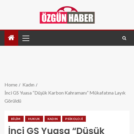
Home
Kadın
İnci GS Yuasa “Düşük Karbon Kahramanı” Mükafatına Layık
Görüldü
BILIM
HUKUK
KADIN
PSIKOLOJI
İnci GS Yuasa “Düşük