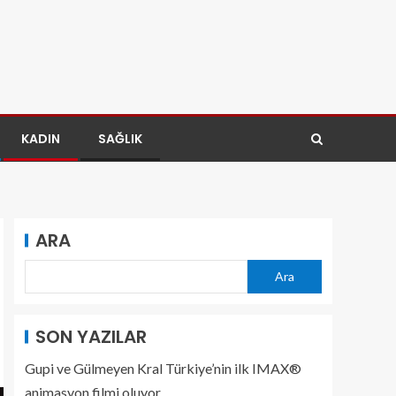
KADIN
SAĞLIK
ARA
Ara
SON YAZILAR
Gupi ve Gülmeyen Kral Türkiye’nin ilk IMAX®
animasyon filmi oluyor