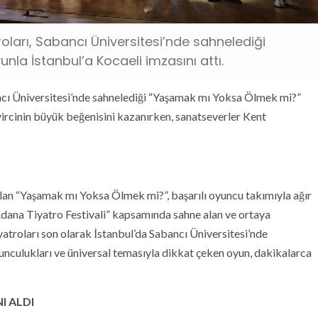
roları, Sabancı Üniversitesi’nde sahnelediği
la İstanbul’a Kocaeli imzasını attı.
ncı Üniversitesi’nde sahnelediği “Yaşamak mı Yoksa Ölmek mi?”
eyircinin büyük beğenisini kazanırken, sanatseverler Kent
 olan “Yaşamak mı Yoksa Ölmek mi?”, başarılı oyuncu takımıyla ağır
 Adana Tiyatro Festivali” kapsamında sahne alan ve ortaya
troları son olarak İstanbul’da Sabancı Üniversitesi’nde
 oyunculukları ve üniversal temasıyla dikkat çeken oyun, dakikalarca
I ALDI