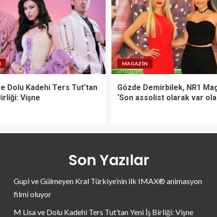
N
MAGAZIN
ve Dolu Kadehi Ters Tut’tan
Gözde Demirbilek, NR1 Mag
irliği: Vişne
‘Son assolist olarak var ol
Son Yazılar
Gupi ve Gülmeyen Kral Türkiye’nin ilk IMAX® animasyon
filmi oluyor
M Lisa ve Dolu Kadehi Ters Tut’tan Yeni İş Birliği: Vişne