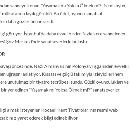
ından sahneye konan “Yaşamak mı Yoksa Ölmek mi?” isimli oyun,
u” mükafatına layık görüldü. Bu ödül, oyunun sanatsal
efer daha gözler önüne serdi.
ilgi görüyor. İstanbul’da daha evvel birden fazla kere sahnelenen
tesi Şov Merkezi’nde sanatseverlerle buluştu.
OR
avaşı öncesinde, Nazi Almanya’sının Polonya’yı işgalinden evvelki
n uğraşını anlatıyor. Kıssası ve güçlü takımıyla izleyicileri hem
lere unutulmaz bir tiyatro tecrübesi sundu. Güçlü oyunculukları ve
m bir yer edinen “Yaşamak mı Yoksa Ölmek mi?” sanatseverler
ilgi almak isteyenler, Kocaeli Kent Tiyatroları’nın resmi web
abını ziyaret ederek bilgi edinebiliyor.