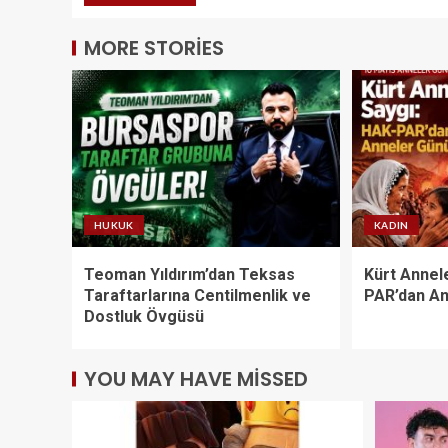
MORE STORIES
HUKUK
KADIN
Teoman Yıldırım’dan Teksas
Kürt Annel
Taraftarlarına Centilmenlik ve
PAR’dan An
Dostluk Övgüsü
YOU MAY HAVE MISSED