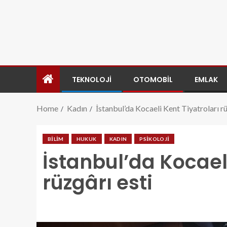
TEKNOLOJI
OTOMOBIL
EMLAK
Home
Kadın
İstanbul’da Kocaeli Kent Tiyatroları rü
BILIM
HUKUK
KADIN
PSIKOLOJI
İstanbul’da Kocaeli
rüzgârı esti