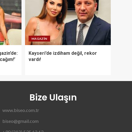
MAGAZIN
azin’de:
Kayseri’de izdiham değil, rekor
acağım!’
vardı!
Bize Ulaşın
www.biseo.com.tr
biseo@gmail.com
+90 (212) 535 62 62