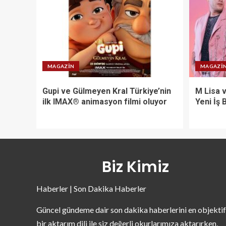
MAGAZIN
MAGAZI
Gupi ve Gülmeyen Kral Türkiye’nin
M Lisa 
ilk IMAX® animasyon filmi oluyor
Yeni İş B
Biz Kimiz
Haberler | Son Dakika Haberler
Güncel gündeme dair son dakika haberlerini en objektif
bir aktarım dili ile siz değerli okurlarımıza aktarırken,