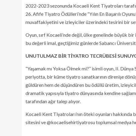
2022-2023 sezonunda Kocaeli Kent Tiyatroları taraf
26. Afife Tiyatro Ödülleri’nde “Yılın En Başarılı Oyun
muvaffakiyetini ve izleyiciler üzerindeki tesirini bir s
Oyun, sırf Kocaeli’nde değil, ülke genelinde büyük bir 
bu değerli imal, geçtiğimiz günlerde Sabancı Üniversi
UNUTULMAZ BİR TİYATRO TECRÜBESİ SUNUY
“Yaşamak mı Yoksa Ölmek mi?” isimli oyun, II. Dünya S
periyotta, bir küme tiyatro sanatkarının direnişe dönüşe
güldüren hem de düşündüren bu ödüllü üretim, izleyici
dramatik yapısıyla tiyatro dünyasında kendine sağla
tarafından ağır talep alıyor.
Kocaeli Kent Tiyatroları’nın öteki oyunları hakkında b
sitesini ve @kocaelisehirtiyatrosu toplumsal medya hes