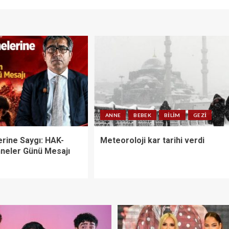
ANNE
BEBEK
BILIM
GEZI
erine Saygı: HAK-
Meteoroloji kar tarihi verdi
neler Günü Mesajı