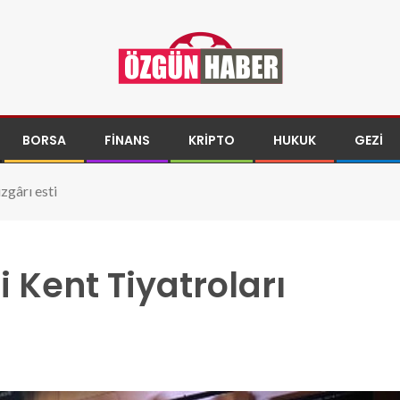
BORSA
FINANS
KRIPTO
HUKUK
GEZI
zgârı esti
 Kent Tiyatroları