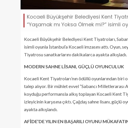
Kocaeli Büyükşehir Belediyesi Kent Tiyat
“Yaşamak mı Yoksa Ölmek mi?” isimli oyun
Kocaeli Büyükşehir Belediyesi Kent Tiyatroları, Saba
isimli oyunla İstanbul’a Kocaeli imzasını attı. Oyun, s
Tiyatrosu sanatkarlarını dakikalarca ayakta alkışladı.
MODERN SAHNE LİSANI, GÜÇLÜ OYUNCULUK
Kocaeli Kent Tiyatroları’nın ödüllü oyunlarından biri
talep alıyor. Bir mühlet evvel “Sabancı Milletlerarası
koyduğu performansla alkış toplayan Kocaeli Kent Tiya
izleyicinin karşısına çıktı. Çağdaş sahne lisanı, güçlü
ayakta alkışlandı.
AFİDE’DE YILIN EN BAŞARILI OYUNU MÜKAFATIN