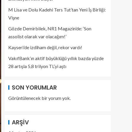
M Lisa ve Dolu Kadehi Ters Tut’tan Yeni İş Birliği:
Vişne
Gözde Demirbilek, NR1 Magazin’de: ‘Son
assolist olarak var olacağım!’
Kayseri’de izdiham değil, rekor vardı!
VakıfBank’ın aktif büyüklüğü yıllık bazda yüzde
28 artışla 5,8 trilyon TL’yi aştı
SON YORUMLAR
Görüntülenecek bir yorum yok.
ARŞIV