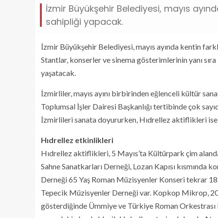
İzmir Büyükşehir Belediyesi, mayıs ayında
sahipliği yapacak.
İzmir Büyükşehir Belediyesi, mayıs ayında kentin fark
Stantlar, konserler ve sinema gösterimlerinin yanı sıra H
yaşatacak.
İzmirliler, mayıs ayını birbirinden eğlenceli kültür sana
Toplumsal İşler Dairesi Başkanlığı tertibinde çok sayıd
İzmirlileri sanata doyururken, Hıdrellez aktiflikleri 
Hıdrellez etkinlikleri
Hıdrellez aktiflikleri, 5 Mayıs’ta Kültürpark çim ala
Sahne Sanatkarları Derneği, Lozan Kapısı kısmında kon
Derneği 65 Yaş Roman Müzisyenler Konseri tekrar 18.0
Tepecik Müzisyenler Derneği var. Kopkop Mikrop, 20.0
gösterdiğinde Ümmiye ve Türkiye Roman Orkestrası K