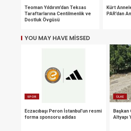
Teoman Yıldırım’dan Teksas
Kürt Annel
Taraftarlarına Centilmenlik ve
PAR’dan An
Dostluk Övgüsü
YOU MAY HAVE MISSED
SPOR
ÜLKE
Eczacıbaşı Peron İstanbul’un resmi
Başkan 
forma sponsoru adidas
Altyapı 