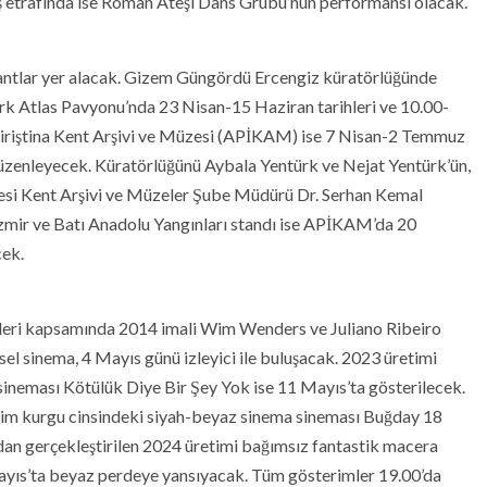
eş etrafında ise Roman Ateşi Dans Grubu’nun performansı olacak.
tantlar yer alacak. Gizem Güngördü Ercengiz küratörlüğünde
ark Atlas Pavyonu’nda 23 Nisan-15 Haziran tarihleri ve 10.00-
 Piriştina Kent Arşivi ve Müzesi (APİKAM) ise 7 Nisan-2 Temmuz
 düzenleyecek. Küratörlüğünü Aybala Yentürk ve Nejat Yentürk’ün,
yesi Kent Arşivi ve Müzeler Şube Müdürü Dr. Serhan Kemal
zmir ve Batı Anadolu Yangınları standı ise APİKAM’da 20
cek.
leri kapsamında 2014 imali Wim Wenders ve Juliano Ribeiro
el sinema, 4 Mayıs günü izleyici ile buluşacak. 2023 üretimi
eması Kötülük Diye Bir Şey Yok ise 11 Mayıs’ta gösterilecek.
ilim kurgu cinsindeki siyah-beyaz sinema sineması Buğday 18
ndan gerçekleştirilen 2024 üretimi bağımsız fantastik macera
ayıs’ta beyaz perdeye yansıyacak. Tüm gösterimler 19.00’da