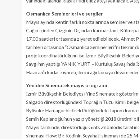
yanındaki alanda klasik Hıdrellez ateşi yakılacak. At
Osmanlıca Seminerleri ve sergiler
Mayıs ayında kentin farklı noktalarında seminer ve s
Çağın İçinden Çizginin Dışından karma stant, Kültürp
17.00 saatleri ortasında ziyaret edilebilecek. Ahmet
tarihleri ortasında “Osmanlıca Seminerleri”ni tekrar
proje koordinatörlüğünü ise İzmir Büyükşehir Beledi
Saygı’nın yaptığı YANIK YURT – Kurtuluş Savaşı’nda İ
Haziran’a kadar ziyaretçilerini ağırlamaya devam ede
Yeniden Sinematek mayıs programı
İzmir Büyükşehir Belediyesi Yine Sinematek gösterim
Salgado direktörlüğündeki Toprağın Tuzu isimli belges
Ryūsuke Hamaguchi direktörlüğündeki Japon drama sin
Semih Kaplanoğlu’nun yazıp yönettiği 2018 üretimi b
Mayıs tarihinde, direktörlüğü Gints Zilbalodis tarafı
sineması Flow: Bir Kedinin Seyahati sineması de 25 M