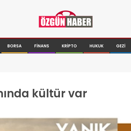
BORSA
FINANS
KRIPTO
HUKUK
GEZI
anında kültür var