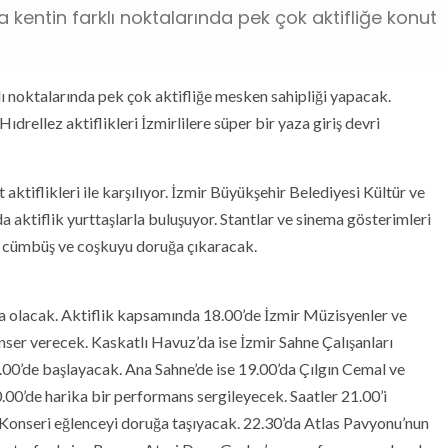
 kentin farklı noktalarında pek çok aktifliğe konut
lı noktalarında pek çok aktifliğe mesken sahipliği yapacak.
ıdrellez aktiflikleri İzmirlilere süper bir yaza giriş devri
t aktiflikleri ile karşılıyor. İzmir Büyükşehir Belediyesi Kültür ve
a aktiflik yurttaşlarla buluşuyor. Stantlar ve sinema gösterimleri
ise cümbüş ve coşkuyu doruğa çıkaracak.
nda olacak. Aktiflik kapsamında 18.00’de İzmir Müzisyenler ve
ser verecek. Kaskatlı Havuz’da ise İzmir Sahne Çalışanları
0’de başlayacak. Ana Sahne’de ise 19.00’da Çılgın Cemal ve
0’de harika bir performans sergileyecek. Saatler 21.00’i
onseri eğlenceyi doruğa taşıyacak. 22.30’da Atlas Pavyonu’nun