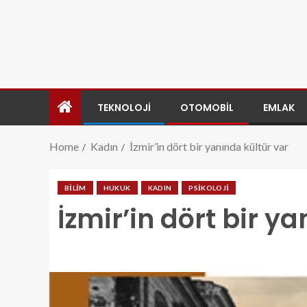
TEKNOLOJI
OTOMOBIL
EMLAK
Home
Kadın
İzmir’in dört bir yanında kültür var
BILIM
HUKUK
KADIN
PSIKOLOJI
İzmir’in dört bir y