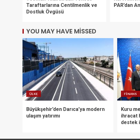
Taraftarlarına Centilmenlik ve
PAR’dan An
Dostluk Övgüsü
YOU MAY HAVE MISSED
ÜLKE
FINANS
Büyükşehir’den Darıca’ya modern
Kuru me
ulaşım yatırımı
ihracat 
destek i