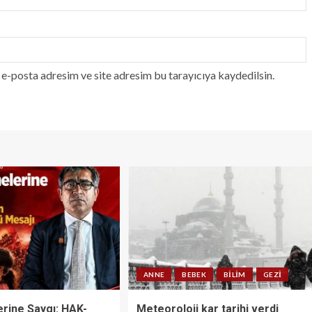
e-posta adresim ve site adresim bu tarayıcıya kaydedilsin.
ANNE
BEBEK
BILIM
GEZI
erine Saygı: HAK-
Meteoroloji kar tarihi verdi