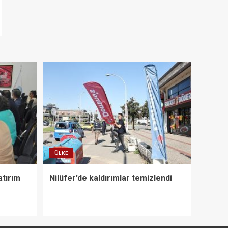
ÜLKE
atırım
Nilüfer’de kaldırımlar temizlendi