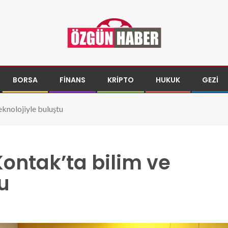
BORSA
FINANS
KRIPTO
HUKUK
GEZI
eknolojiyle buluştu
Kontak’ta bilim ve
u