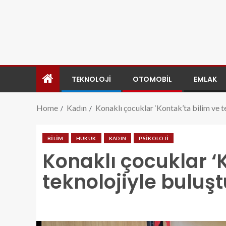
TEKNOLOJI
OTOMOBIL
EMLAK
Home
Kadın
Konaklı çocuklar ‘Kontak’ta bilim ve t
BILIM
HUKUK
KADIN
PSIKOLOJI
Konaklı çocuklar ‘
teknolojiyle buluşt