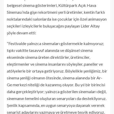
belgesel sinema gösterimleri, Kültürpark Açık Hava
Sineması’nda gişe rekortmeni yerli üretimler, kentin farklı
noktalarındaki salonlarda ise çocuklar için özel animasyon
seçkileri izleyicilerle buluşacağını paylaşan Lider Altay
şöyle devam etti:
“Festivalde yalnızca sinemaları göstermekle kalmıyoruz;
tıpkı vakitte tasavvuf alanında ve düşünsel sinema
ekseninde sinema üreten direktörler, üretimciler,
eleştirmenler ve sinema insanlarını söyleşiler, paneller ve
atölyelerle bir ortaya getiriyoruz. Böylelikle şenliğimiz, bir
sinema şenliği olmanın ötesinde, sinema alanında bir Ar-
Ge merkezi niteliği de kazanmış oluyor. Bu yıl bir birincisi
daha gerçekleştiriyor; yalnızca gösterilen sinemaları değil,
sinemanın temelini oluşturan senaryoları da destekliyoruz.
Şenlik kapsamında, en uygun senaryoya dayanak vererek
senarist adaylarını yazmaya ve üretmeye teşvik ediyoruz.