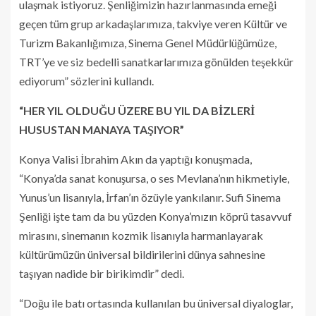
ulaşmak istiyoruz. Şenliğimizin hazırlanmasında emeği
geçen tüm grup arkadaşlarımıza, takviye veren Kültür ve
Turizm Bakanlığımıza, Sinema Genel Müdürlüğümüze,
TRT’ye ve siz bedelli sanatkarlarımıza gönülden teşekkür
ediyorum” sözlerini kullandı.
“HER YIL OLDUĞU ÜZERE BU YIL DA BİZLERİ
HUSUSTAN MANAYA TAŞIYOR”
Konya Valisi İbrahim Akın da yaptığı konuşmada,
“Konya’da sanat konuşursa, o ses Mevlana’nın hikmetiyle,
Yunus’un lisanıyla, İrfan’ın özüyle yankılanır. Sufi Sinema
Şenliği işte tam da bu yüzden Konya’mızın köprü tasavvuf
mirasını, sinemanın kozmik lisanıyla harmanlayarak
kültürümüzün üniversal bildirilerini dünya sahnesine
taşıyan nadide bir birikimdir” dedi.
“Doğu ile batı ortasında kullanılan bu üniversal diyaloglar,