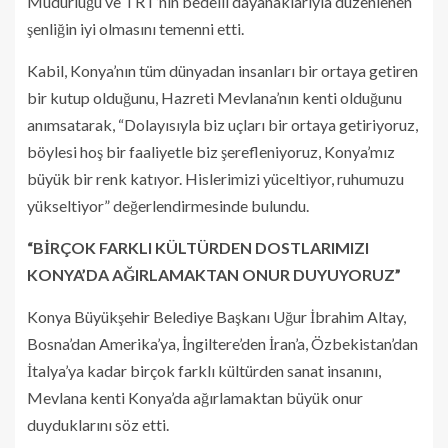
Müdürlüğü ve TRT’nin bedelli dayanaklarıyla düzenlenen
şenliğin iyi olmasını temenni etti.
Kabil, Konya’nın tüm dünyadan insanları bir ortaya getiren
bir kutup olduğunu, Hazreti Mevlana’nın kenti olduğunu
anımsatarak, “Dolayısıyla biz uçları bir ortaya getiriyoruz,
böylesi hoş bir faaliyetle biz şerefleniyoruz, Konya’mız
büyük bir renk katıyor. Hislerimizi yüceltiyor, ruhumuzu
yükseltiyor” değerlendirmesinde bulundu.
“BİRÇOK FARKLI KÜLTÜRDEN DOSTLARIMIZI
KONYA’DA AĞIRLAMAKTAN ONUR DUYUYORUZ”
Konya Büyükşehir Belediye Başkanı Uğur İbrahim Altay,
Bosna’dan Amerika’ya, İngiltere’den İran’a, Özbekistan’dan
İtalya’ya kadar birçok farklı kültürden sanat insanını,
Mevlana kenti Konya’da ağırlamaktan büyük onur
duyduklarını söz etti.