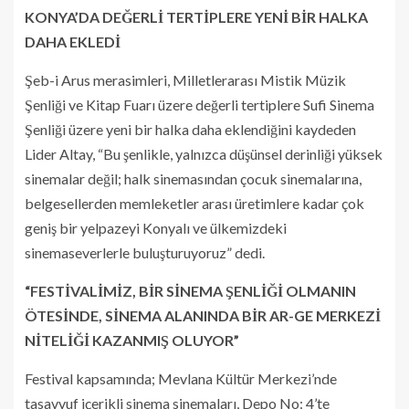
KONYA’DA DEĞERLİ TERTİPLERE YENİ BİR HALKA
DAHA EKLEDİ
Şeb-i Arus merasimleri, Milletlerarası Mistik Müzik
Şenliği ve Kitap Fuarı üzere değerli tertiplere Sufi Sinema
Şenliği üzere yeni bir halka daha eklendiğini kaydeden
Lider Altay, “Bu şenlikle, yalnızca düşünsel derinliği yüksek
sinemalar değil; halk sinemasından çocuk sinemalarına,
belgesellerden memleketler arası üretimlere kadar çok
geniş bir yelpazeyi Konyalı ve ülkemizdeki
sinemaseverlerle buluşturuyoruz” dedi.
“FESTİVALİMİZ, BİR SİNEMA ŞENLİĞİ OLMANIN
ÖTESİNDE, SİNEMA ALANINDA BİR AR-GE MERKEZİ
NİTELİĞİ KAZANMIŞ OLUYOR”
Festival kapsamında; Mevlana Kültür Merkezi’nde
tasavvuf içerikli sinema sinemaları, Depo No: 4’te