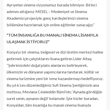
Ayrıyeten sinema vizyonumuz burada bitmiyor. Birinci
adımını attığımız MESEL – Medeniyet ve Sinema
Akademisi projesiyle, genç kardeşlerimizi sinema
bölümüne hazırlamak için online eğitimler sunacağız.”
“TÜM İNSANLIĞA BU MANALI SİNEMA LİSANIYLA
ULAŞMAK İSTİYORUZ”
Konya’yı bir sinema, belgesel ve dizi üretim merkezi haline
getirmek için çalıştıklarını lisana getiren Lider Altay,
“Şehrimizdeki doğal plato alanlarını belirleyerek,
ülkemizin ve dünyanın yapımcılarına tanıtarak, kültür ve
sinema turizmine yeni bir ivme kazandırmayı hedefliyoruz.
Bu yıl 6.’sını düzenlediğimiz Sufi Sinema Şenliğimizin ana
mottosu, Mevlana Celaleddin Rûmî’nin; ‘Aynada gördüğün
suret senin, aynanın değil’ kelamıdır. İşte bizler buradan,
Konya’dan, tüm insanlığa bu manalı sinema lisanıyla