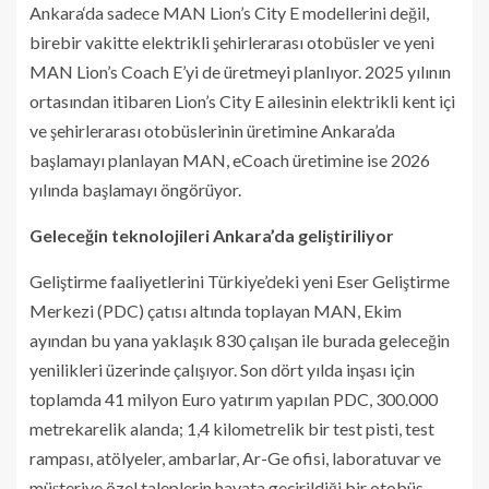
Ankara‘da sadece MAN Lion’s City E modellerini değil,
birebir vakitte elektrikli şehirlerarası otobüsler ve yeni
MAN Lion’s Coach E’yi de üretmeyi planlıyor. 2025 yılının
ortasından itibaren Lion’s City E ailesinin elektrikli kent içi
ve şehirlerarası otobüslerinin üretimine Ankara’da
başlamayı planlayan MAN, eCoach üretimine ise 2026
yılında başlamayı öngörüyor.
Geleceğin teknolojileri Ankara’da geliştiriliyor
Geliştirme faaliyetlerini Türkiye’deki yeni Eser Geliştirme
Merkezi (PDC) çatısı altında toplayan MAN, Ekim
ayından bu yana yaklaşık 830 çalışan ile burada geleceğin
yenilikleri üzerinde çalışıyor. Son dört yılda inşası için
toplamda 41 milyon Euro yatırım yapılan PDC, 300.000
metrekarelik alanda; 1,4 kilometrelik bir test pisti, test
rampası, atölyeler, ambarlar, Ar-Ge ofisi, laboratuvar ve
müşteriye özel taleplerin hayata geçirildiği bir otobüs