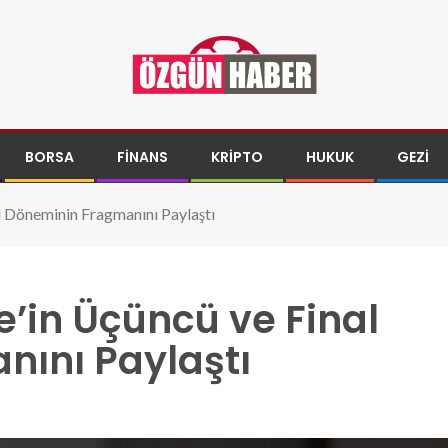
BORSA
FINANS
KRIPTO
HUKUK
GEZI
l Döneminin Fragmanını Paylaştı
e’in Üçüncü ve Final
ını Paylaştı