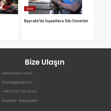
ÜLKE
Bayraklı’da İnşaatlara Sıkı Denetim
Bize Ulaşın
www.biseo.com.tr
biseo@gmail.com
+90 (212) 535 62 62
İstanbul / Bahçeşehir