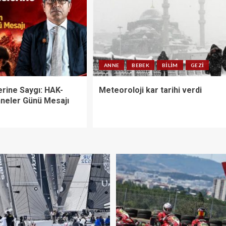
ANNE
BEBEK
BILIM
GEZI
erine Saygı: HAK-
Meteoroloji kar tarihi verdi
neler Günü Mesajı