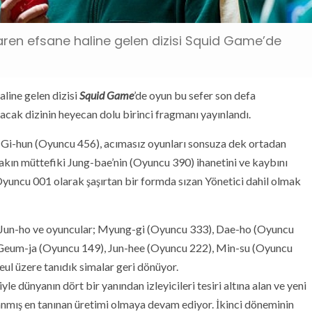
ibaren efsane haline gelen dizisi Squid Game’de
aline gelen dizisi
Squid Game
’de oyun bu sefer son defa
pacak dizinin heyecan dolu birinci fragmanı yayınlandı.
 Gi-hun
(Oyuncu 456), acımasız oyunları sonsuza dek ortadan
 yakın müttefiki Jung-bae’nin (Oyuncu 390) ihanetini ve kaybını
yuncu 001 olarak şaşırtan bir formda sızan Yönetici dahil olmak
 Jun-ho ve oyuncular; Myung-gi (Oyuncu 333), Dae-ho (Oyuncu
 Geum-ja (Oyuncu 149), Jun-hee (Oyuncu 222), Min-su (Oyuncu
l üzere tanıdık simalar geri dönüyor.
le dünyanın dört bir yanından izleyicileri tesiri altına alan ve yeni
lanmış en tanınan üretimi olmaya devam ediyor. İkinci döneminin