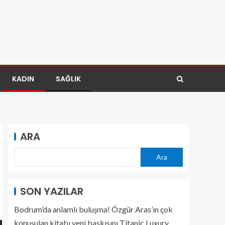
KADIN
SAĞLIK
ARA
Ara
SON YAZILAR
Bodrum’da anlamlı buluşma! Özgür Aras’ın çok
konuşulan kitabı yeni baskısını Titanic Luxury