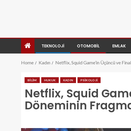
TEKNOLOJI
OTOMOBIL
EMLAK
Home
Kadın
Netflix, Squid Game’in Üçüncü ve Fina
BILIM
HUKUK
KADIN
PSIKOLOJI
Netflix, Squid Gam
Döneminin Fragman