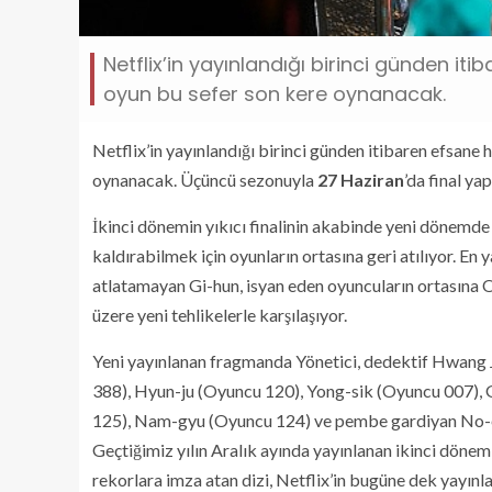
Netflix’in yayınlandığı birinci günden it
oyun bu sefer son kere oynanacak.
Netflix’in yayınlandığı birinci günden itibaren efsane h
oynanacak. Üçüncü sezonuyla
27 Haziran
’da final ya
İkinci dönemin yıkıcı finalinin akabinde yeni dönemde
kaldırabilmek için oyunların ortasına geri atılıyor. En
atlatamayan Gi-hun, isyan eden oyuncuların ortasına O
üzere yeni tehlikelerle karşılaşıyor.
Yeni yayınlanan fragmanda Yönetici, dedektif Hwang
388), Hyun-ju (Oyuncu 120), Yong-sik (Oyuncu 007),
125), Nam-gyu (Oyuncu 124) ve pembe gardiyan No-eu
Geçtiğimiz yılın Aralık ayında yayınlanan ikinci dönemiy
rekorlara imza atan dizi, Netflix’in bugüne dek yayın