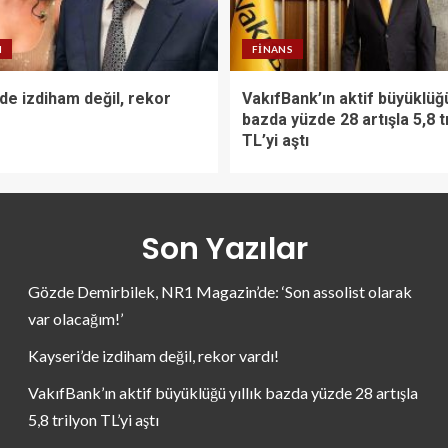
N
FINANS
de izdiham değil, rekor
VakıfBank’ın aktif büyüklüğü 
bazda yüzde 28 artışla 5,8 t
TL’yi aştı
Son Yazılar
Gözde Demirbilek, NR1 Magazin’de: ‘Son assolist olarak
var olacağım!’
Kayseri’de izdiham değil, rekor vardı!
VakıfBank’ın aktif büyüklüğü yıllık bazda yüzde 28 artışla
5,8 trilyon TL’yi aştı