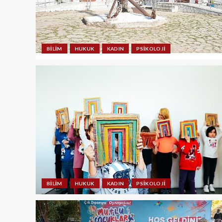
BILIM
HUKUK
KADIN
PSIKOLOJI
BILIM
HUKUK
KADIN
PSIKOLOJI