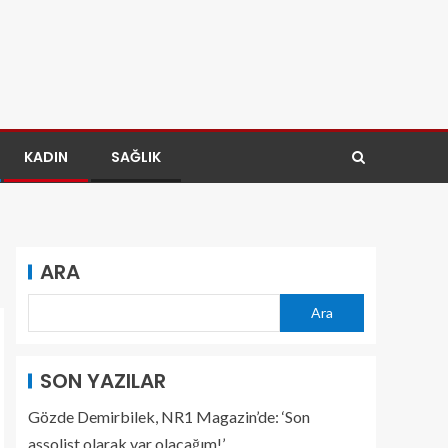
KADIN
SAĞLIK
ARA
Ara
SON YAZILAR
Gözde Demirbilek, NR1 Magazin’de: ‘Son
assolist olarak var olacağım!’