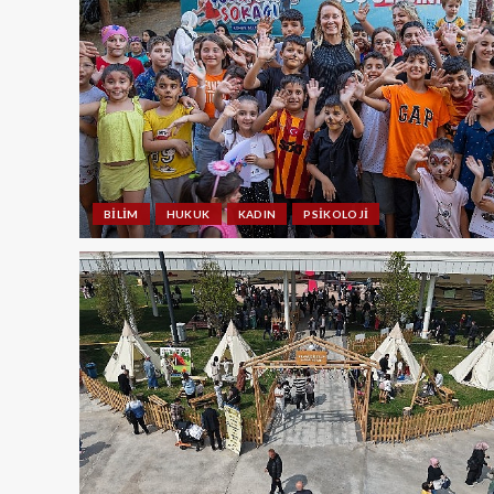
BILIM
HUKUK
KADIN
PSIKOLOJI