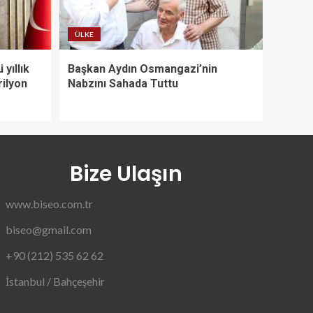
ÜLKE
yıllık
Başkan Aydın Osmangazi’nin
rilyon
Nabzını Sahada Tuttu
Bize Ulaşın
www.biseo.com.tr
biseo@gmail.com
+90 (212) 535 62 62
İstanbul / Bahçeşehir