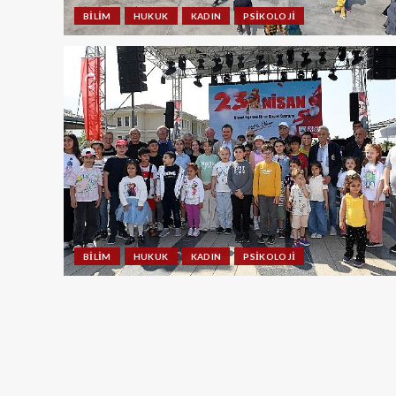
BILIM
HUKUK
KADIN
PSIKOLOJI
BILIM
HUKUK
KADIN
PSIKOLOJI