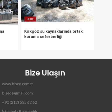
ÜLKE
nna
Kırkgöz su kaynaklarında ortak
koruma seferberliği
Bize Ulaşın
www.biseo.com.tr
biseo@gmail.com
+90 (212) 535 62 62
İstanbul / Bahçeşehir