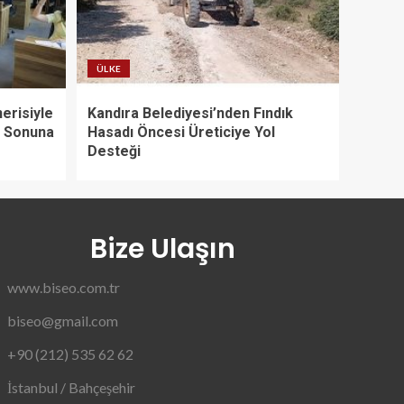
ÜLKE
erisiyle
Kandıra Belediyesi’nden Fındık
l Sonuna
Hasadı Öncesi Üreticiye Yol
Desteği
Bize Ulaşın
www.biseo.com.tr
biseo@gmail.com
+90 (212) 535 62 62
İstanbul / Bahçeşehir