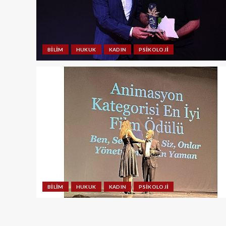
BILIM
HUKUK
KADIN
PSIKOLOJI
BILIM
HUKUK
KADIN
PSIKOLOJI