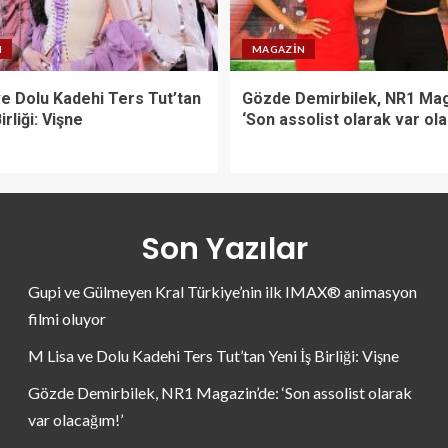
N
MAGAZIN
ve Dolu Kadehi Ters Tut’tan
Gözde Demirbilek, NR1 Mag
irliği: Vişne
‘Son assolist olarak var ol
Son Yazılar
Gupi ve Gülmeyen Kral Türkiye’nin ilk IMAX® animasyon
filmi oluyor
M Lisa ve Dolu Kadehi Ters Tut’tan Yeni İş Birliği: Vişne
Gözde Demirbilek, NR1 Magazin’de: ‘Son assolist olarak
var olacağım!’