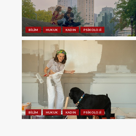
BILIM
HUKUK
KADIN
PSIKOLOJI
BILIM
HUKUK
KADIN
PSIKOLOJI