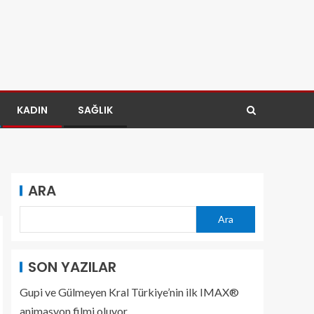
KADIN
SAĞLIK
ARA
Ara
SON YAZILAR
Gupi ve Gülmeyen Kral Türkiye’nin ilk IMAX®
animasyon filmi oluyor