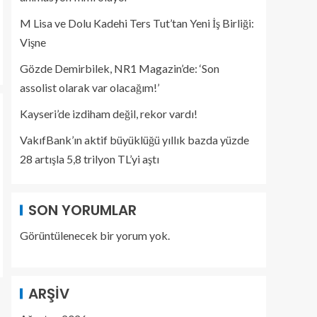
M Lisa ve Dolu Kadehi Ters Tut’tan Yeni İş Birliği:
Vişne
Gözde Demirbilek, NR1 Magazin’de: ‘Son
assolist olarak var olacağım!’
Kayseri’de izdiham değil, rekor vardı!
VakıfBank’ın aktif büyüklüğü yıllık bazda yüzde
28 artışla 5,8 trilyon TL’yi aştı
SON YORUMLAR
Görüntülenecek bir yorum yok.
ARŞIV