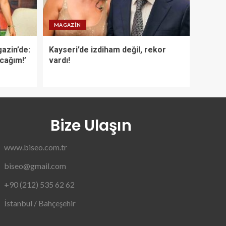
MAGAZIN
azin’de:
Kayseri’de izdiham değil, rekor
acağım!’
vardı!
Bize Ulaşın
www.biseo.com.tr
biseo@gmail.com
+90 (212) 535 62 62
İstanbul / Bahçeşehir